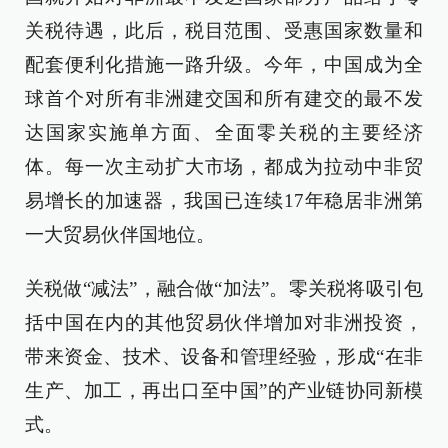
关税待遇，此后，税目范围、受惠国家数量和
配套便利化措施一路升级。今年，中国成为全
球首个对所有非洲建交国和所有建交的最不发
达国家实施单方面、全面零关税的主要经济
体。每一次主动扩大市场，都成为拉动中非贸
易增长的加速器，我国已连续17年稳居非洲第
一大贸易伙伴国地位。
关税做“减法”，融合做“加法”。零关税将吸引包
括中国在内的其他贸易伙伴增加对非洲投资，
带来资金、技术、设备和管理经验，形成“在非
生产、加工，再出口至中国”的产业链协同新模
式。