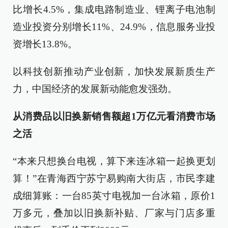
比增长4.5%，集成电路制造业、锂离子电池制
造业投资分别增长11%、24.9%，信息服务业投
资增长13.8%。
以科技创新推动产业创新，加快发展新质生产
力，中国经济的发展新动能愈发强劲。
从消费品以旧换新销售额超1万亿元看消费市场
之活
“本来只想换台电视，算下来连冰箱一起换更划
算！”在青海西宁苏宁易购南大街店，市民李建
成细算账：一台85英寸电视加一台冰箱，原价1
万多元，叠加以旧换新补贴、厂家与门店多重