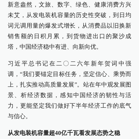
新意盎然，文旅、数字、绿色、健康消费方兴
未艾，从发电装机容量的历史性突破，到日均
词元调用量的爆发式增长，从消费品以旧换新
销售额的日积月累，到货物进出口的聚沙成
塔，中国经济稳中有进、向新向优。
习近平总书记在二〇二六年新年贺词中强
调，“我们要锚定目标任务，坚定信心、乘势而
上，扎实推动高质量发展”。站在年中观发展图
景、析经济数据，感知中国经济的韧性与活
力，更能坚定我们做好下半年经济工作的底气
与信心。
从发电装机容量超40亿千瓦看发展态势之稳