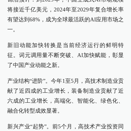
将接近千亿美元，2024年至2029年复合增长率
有望达到68%，成为全球最活跃的AI应用市场之
一。
新旧动能加快转换是当前经济运行的鲜明特
征。词元调用量不断突破、AI加快赋能，彰显
了中国产业动能之新。
产业结构“进阶”。今年1至5月，高技术制造业贡
献了近四成的工业增长，装备制造业贡献了近
六成的工业增长，高端化、智能化、绿色化、
融合化转型成效显著。
新兴产业“起势”。前5个月，高技术产业投资同