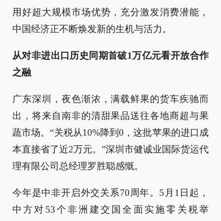
用好超大规模市场优势，充分激发消费潜能，
中国经济正不断焕发新的生机与活力。
从对非进出口历史同期首破1万亿元看开放合作
之融
广东深圳，夜色渐浓，满载鲜果的货车疾驰而
出，将来自南非的清甜果品送往各地商超与果
蔬市场。“关税从10%降到0，这批苹果的进口成
本直接省了近2万元。”深圳市健诚业国际货运代
理有限公司总经理罗胜聪感慨。
今年是中非开启外交关系70周年。5月1日起，
中方对53个非洲建交国全面实施零关税举