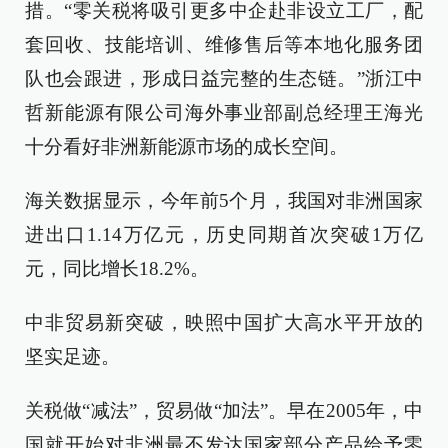
措。“零关税将吸引更多中企赴非设立工厂，配
套回收、技能培训、维修售后等本地化服务团
队也会跟进，形成日益完整的生态链。”浙江中
哲新能源有限公司海外事业部副总经理王海光
十分看好非洲新能源市场的成长空间。
海关数据显示，今年前5个月，我国对非洲国家
进出口1.14万亿元，历史同期首次突破1万亿
元，同比增长18.2%。
中非贸易新突破，映照中国扩大高水平开放的
坚实足迹。
关税做“减法”，贸易做“加法”。早在2005年，中
国就开始对非洲最不发达国家部分产品给予零