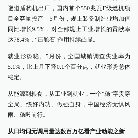
隧道盾构机出厂，国内首个550兆瓦F级燃机项
目全容量投产。5月份，规上装备制造业增加值
同比增长9.5%，对全部规上工业增长的贡献率
达78.4%，“压舱石”作用持续凸显。
就业形势稳。5月份，全国城镇调查失业率为
5.1%，比上月下降0.1个百分点，就业形势总体
稳定。
从能源到粮食，从工业到就业，一个“稳”字贯穿
全局。练好内功、做强自身，中国经济无惧风
雨、稳毅前行。
从日均词元调用量达数百万亿看产业动能之新