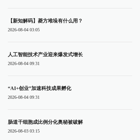
【新知解码】菱方堆垛有什么用？
2026-08-04 03:05
人工智能技术产业迎来爆发式增长
2026-08-04 09:31
“AI+创业”加速科技成果孵化
2026-08-04 09:31
肠道干细胞成比例分化奥秘被破解
2026-08-03 03:15