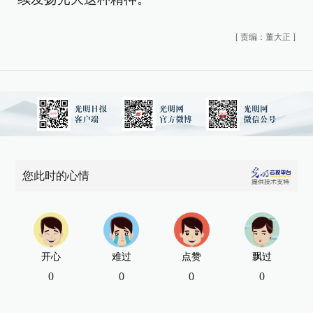
[
责编：董大正
]
您此时的心情
开心
难过
点赞
飘过
0
0
0
0