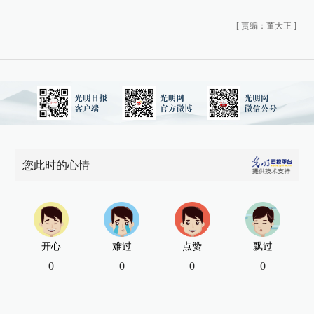
[
责编：董大正
]
您此时的心情
开心
难过
点赞
飘过
0
0
0
0