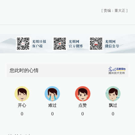
[
责编：董大正
]
您此时的心情
开心
难过
点赞
飘过
0
0
0
0