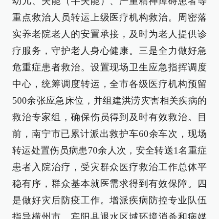
幼儿、失能（半失能）、严重精神障碍患者等
重点救治人员转运上级医疗机构救治。周密落
实养老院老人的安置承接，及时为老人提供诊
疗服务，守护老人身心健康。三是全力做好急
危重症患者救治。设置现场卫生应急指挥调度
中心，统筹调度转运，全市各级医疗机构预留
500余张应急床位，并组建洪涝灾害相关疾病的
救治专家组，确保伤员得到及时有效救治。目
前，南宁市已累计派出救护车60余车次，现场
转运处置伤员病患70余人次，安全转送1名重症
患者入院治疗，受灾群众医疗救治工作总体平
稳有序，群众基本就医需求得到有效保障。四
是做好灾后防疫工作。增派疾病防控专业队伍
指导横州市、宾阳县退水区域环境消杀和病媒