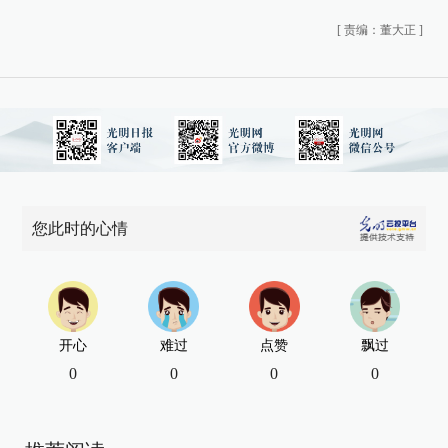
[
责编：董大正
]
您此时的心情
开心
难过
点赞
飘过
0
0
0
0