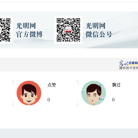
点赞
飘过
0
0