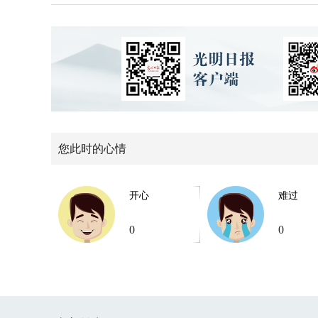
您此时的心情
开心
难过
0
0