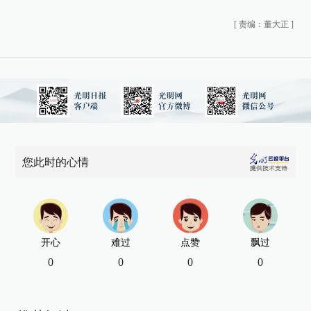
[
责编：董大正
]
您此时的心情
开心
难过
点赞
飘过
0
0
0
0