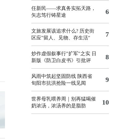
任新民——求真务实拓天路，
6
矢志笃行铸星途
文旅发展该追求什么?
历史街
7
区应"留人、见物、存生活"
炒作虚假叙事行"扩军"之实
日
8
新版《防卫白皮书》引批评
风雨中筑起坚固防线 陕西省
9
旬阳市抗洪抢险一线见闻
世界母乳喂养周｜别再猛喝催
10
奶浓汤，浓汤养的是脂肪