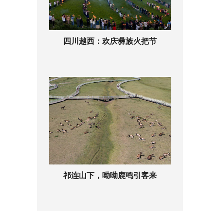
四川越西：欢庆彝族火把节
祁连山下，呦呦鹿鸣引客来