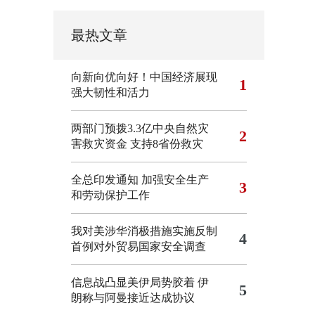
最热文章
向新向优向好！中国经济展现
1
强大韧性和活力
两部门预拨3.3亿中央自然灾
2
害救灾资金 支持8省份救灾
全总印发通知 加强安全生产
3
和劳动保护工作
我对美涉华消极措施实施反制
4
首例对外贸易国家安全调查
信息战凸显美伊局势胶着
伊
5
朗称与阿曼接近达成协议