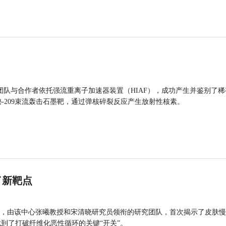
团队与合作者依托强流重离子加速器装置（HIAF），成功产生并鉴别了稀
的铋-209束流轰击石墨靶，通过弹核碎裂反应产生放射性核素。
了新靶点
，由该中心张曦教授和宋清晓研究员领衔的研究团队，首次揭示了皮肤慢
找到了打破纤维化恶性循环的关键“开关”。