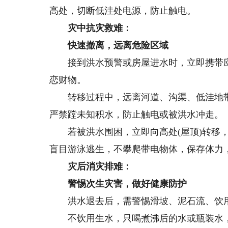
高处，切断低洼处电源，防止触电。
灾中抗灾救难：
快速撤离，远离危险区域
接到洪水预警或房屋进水时，立即携带应
恋财物。
转移过程中，远离河道、沟渠、低洼地带
严禁蹚未知积水，防止触电或被洪水冲走。
若被洪水围困，立即向高处(屋顶)转移，
盲目游泳逃生，不攀爬带电物体，保存体力
灾后消灾排难：
警惕次生灾害，做好健康防护
洪水退去后，需警惕滑坡、泥石流、饮用
不饮用生水，只喝煮沸后的水或瓶装水，