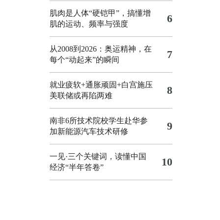
肌肉是人体“硬铠甲”，搞懂增
6
肌的运动、频率与强度
从2008到2026：奥运精神，在
7
每个“动起来”的瞬间
就业疲软+通胀顽固+白宫施压
8
美联储或再陷两难
南非6所技术院校学生赴华参
9
加新能源汽车技术研修
一见·三个关键词，读懂中国
10
经济“半年答卷”