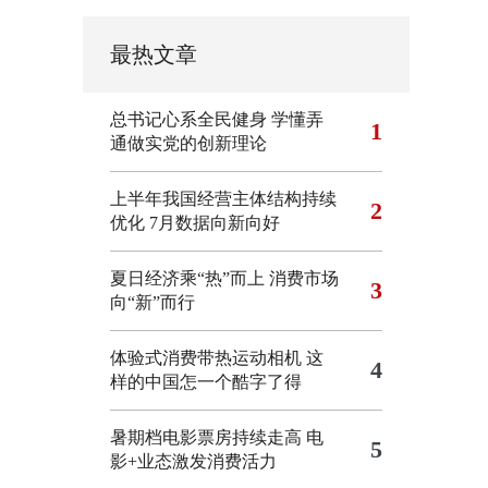
最热文章
总书记心系全民健身
学懂弄
1
通做实党的创新理论
上半年我国经营主体结构持续
2
优化
7月数据向新向好
夏日经济乘“热”而上 消费市场
3
向“新”而行
体验式消费带热运动相机
这
4
样的中国怎一个酷字了得
暑期档电影票房持续走高 电
5
影+业态激发消费活力