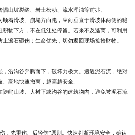
惕山坡裂缝、岩土松动、流水浑浊等前兆。
顺着滑坡、崩塌方向跑，应向垂直于滑坡体两侧的稳
堆积物下方，不在低洼处停留。若来不及逃离，可利用
防止滚石砸伤；生命优先，切勿返回现场捡拾财物。
，沿沟谷奔腾而下，破坏力极大。遭遇泥石流，绝对
坡、高地快速撤离，越高越安全。
陡峭山坡、大树下或沟谷的建筑物内，避免被泥石流
，先重伤、后轻伤”原则。快速判断环境安全，确认