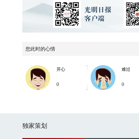
您此时的心情
开心
难过
0
0
独家策划