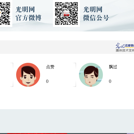
点赞
飘过
0
0