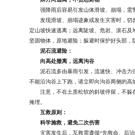
强降雨后容易引发山体滑坡、崩塌，需警
发现滑坡、崩塌迹象或发生灾害时，切勿
定山坡快速逃离；远离陡坡、危岩、滚石及
坚固物体，原地避险；躲避时保护好头部，
泥石流避险：
向高处撤离，远离沟谷
泥石流多由暴雨引发，流速快、冲击力强
不能沿沟谷上下跑，请立即向沟谷两侧的高
注意，不在土质松软的斜坡停留，不躲在
掩埋。
互救原则：
科学施救，避免二次伤害
灾害发生后，互救需遵循“先救命、后治伤