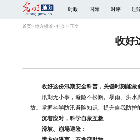
时政
国际
时评
理
首页
>
地方频道
>
社会
>
正文
收好
收好这份汛期安全科普，关键时刻能救命
汛期无小事，避险不松懈。暴雨、洪水具
故。掌握科学防汛避险知识、提升自我防护
沉着应对，科学自救互救
滑坡、崩塌避险：
辨方向逃离，不贪恋财物