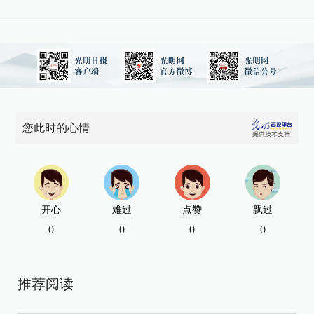
您此时的心情
开心
难过
点赞
飘过
0
0
0
0
推荐阅读