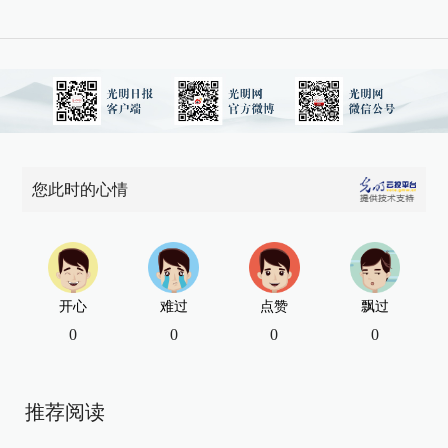
您此时的心情
开心
难过
点赞
飘过
0
0
0
0
推荐阅读