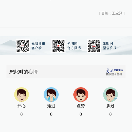
[
责编：王宏泽
]
您此时的心情
开心
难过
点赞
飘过
0
0
0
0