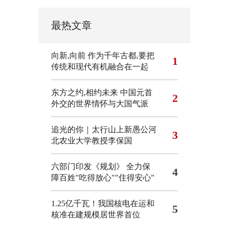
最热文章
向新,向前
作为千年古都,要把
1
传统和现代有机融合在一起
东方之约,相约未来 中国元首
2
外交的世界情怀与大国气派
追光的你｜太行山上新愚公河
3
北农业大学教授李保国
六部门印发《规划》 全力保
4
障百姓"吃得放心""住得安心"
1.25亿千瓦！我国核电在运和
5
核准在建规模居世界首位