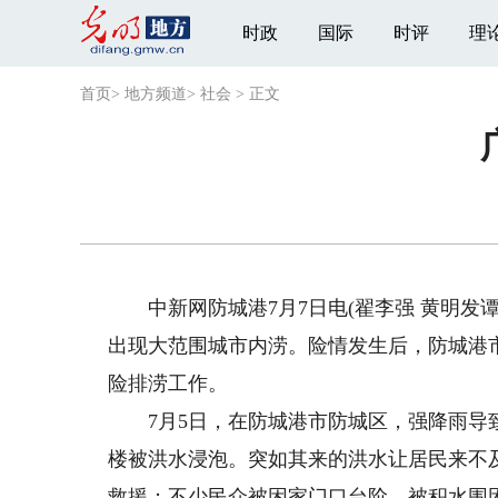
时政
国际
时评
理
首页
>
地方频道
>
社会
>
正文
中新网防城港7月7日电(翟李强 黄明发谭
出现大范围城市内涝。险情发生后，防城港
险排涝工作。
7月5日，在防城港市防城区，强降雨导致
楼被洪水浸泡。突如其来的洪水让居民来不
救援；不少民众被困家门口台阶，被积水围