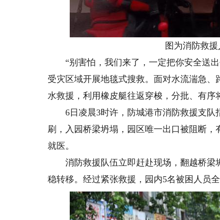
图为消防救援人
“别害怕，我们来了，一定把你安全送出去
受灾区域开展地毯式搜救。面对水流湍急、
水救援，利用橡皮艇往返穿梭，分批、有序
6日凌晨3时许，防城港市消防救援支队指
刷，入园桥梁坍塌，园区唯一出口被阻断，
就医。
消防救援队伍立即赶赴现场，翻越桥梁坍
稳转移。经过紧张救援，园内5名被困人员