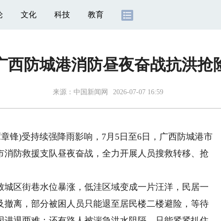
论
文化
科技
教育
广西防城港消防昼夜奋战抗洪抢
来源：
中国新闻网
2026-07-07 16:59
章锋)受持续强降雨影响，7月5日至6日，广西防城港市
市消防救援支队昼夜奋战，全力开展人员搜救转移、抢
城区街巷水位暴涨，低洼区域变成一片汪洋，民居一
及撤离，部分被困人员只能退至居民楼二楼避险，等待
困进退两难；还有路人被湍急洪水阻隔，只能紧紧扒住