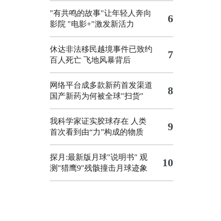
"有共鸣的故事"让年轻人奔向
6
影院
"电影+"激发新活力
休达非法移民越境事件已致约
7
百人死亡
飞地风暴背后
网络平台成多款新药首发渠道
8
国产新药为何被全球"扫货"
我科学家证实胶球存在 人类
9
首次看到由“力”构成的物质
探月:最新版月球"说明书"
观
10
测"猎鹰9"残骸撞击月球迹象