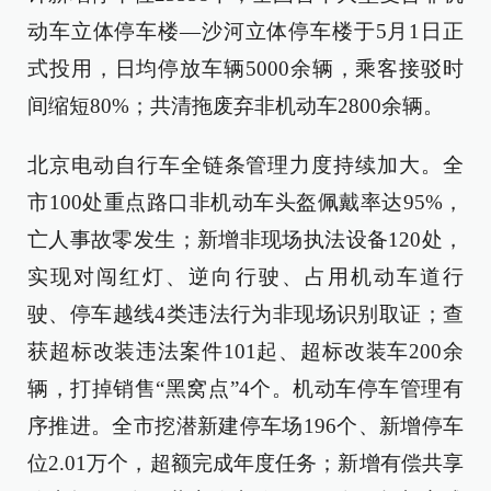
动车立体停车楼—沙河立体停车楼于5月1日正
式投用，日均停放车辆5000余辆，乘客接驳时
间缩短80%；共清拖废弃非机动车2800余辆。
北京电动自行车全链条管理力度持续加大。全
市100处重点路口非机动车头盔佩戴率达95%，
亡人事故零发生；新增非现场执法设备120处，
实现对闯红灯、逆向行驶、占用机动车道行
驶、停车越线4类违法行为非现场识别取证；查
获超标改装违法案件101起、超标改装车200余
辆，打掉销售“黑窝点”4个。机动车停车管理有
序推进。全市挖潜新建停车场196个、新增停车
位2.01万个，超额完成年度任务；新增有偿共享