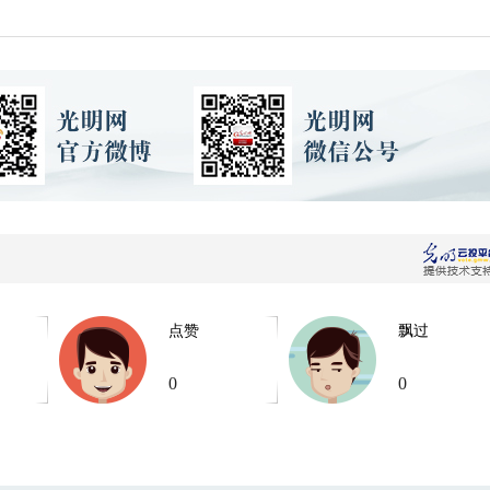
点赞
飘过
0
0