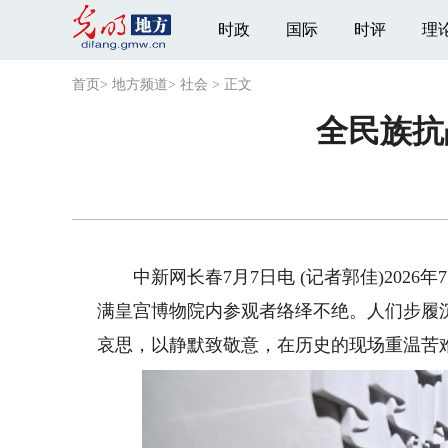
时政
国际
时评
理
首页
>
地方频道
>
社会
>
正文
全民族抗
中新网长春7月7日电 (记者郭佳)2026
满皇宫博物院内参观者络绎不绝。人们步履
哀思，以静默致敬意，在历史的现场重温苦