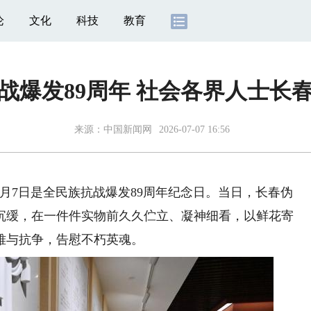
论
文化
科技
教育
战爆发89周年 社会各界人士长
来源：
中国新闻网
2026-07-07 16:56
年7月7日是全民族抗战爆发89周年纪念日。当日，长春伪
沉缓，在一件件实物前久久伫立、凝神细看，以鲜花寄
难与抗争，告慰不朽英魂。