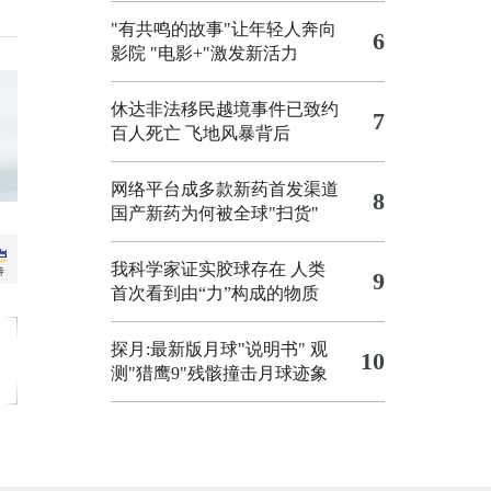
"有共鸣的故事"让年轻人奔向
6
影院
"电影+"激发新活力
休达非法移民越境事件已致约
7
百人死亡
飞地风暴背后
网络平台成多款新药首发渠道
8
国产新药为何被全球"扫货"
我科学家证实胶球存在 人类
9
首次看到由“力”构成的物质
探月:最新版月球"说明书"
观
10
测"猎鹰9"残骸撞击月球迹象