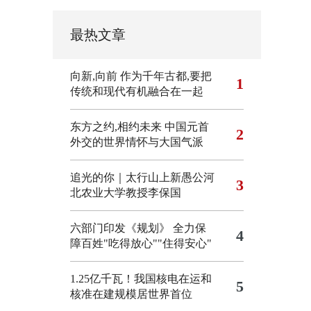
最热文章
向新,向前
作为千年古都,要把
1
传统和现代有机融合在一起
东方之约,相约未来 中国元首
2
外交的世界情怀与大国气派
追光的你｜太行山上新愚公河
3
北农业大学教授李保国
六部门印发《规划》 全力保
4
障百姓"吃得放心""住得安心"
1.25亿千瓦！我国核电在运和
5
核准在建规模居世界首位