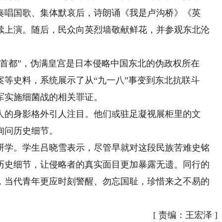
奏唱国歌、集体默哀后，诗朗诵《我是卢沟桥》《英
续上演。随后，民众向英烈墙敬献鲜花，并参观东北沦
都”，伪满皇宫是日本侵略中国东北的伪政权所在
等史料，系统展示了从“九一八”事变到东北抗联斗
军实施细菌战的相关罪证。
的身影格外引人注目。他们或驻足凝视展柜里的文
询问历史细节。
学。学生吕晓雪表示，尽管早就对这段民族苦难史铭
历史细节，让侵略者的真实面目更加暴露无遗。同行的
，当代青年更应时刻警醒、勿忘国耻，珍惜来之不易的
[
责编：王宏泽
]