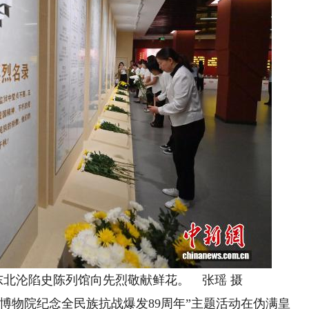
北沦陷史陈列馆向先烈敬献鲜花。 张瑶 摄
物院纪念全民族抗战爆发89周年”主题活动在伪满皇