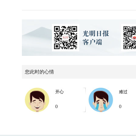
您此时的心情
开心
难过
0
0