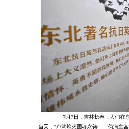
7月7日，吉林长春，人们在东
当天，“卢沟烽火国魂永铸——伪满皇宫博