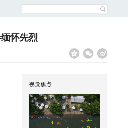
春缅怀先烈
视觉焦点