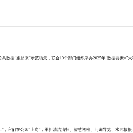
公共数据“跑起来”示范场景，联合19个部门组织举办2025年“数据要素×”大
工”，它们在公园“上岗”，承担清洁清扫、智慧巡检、问询导览、水面救援