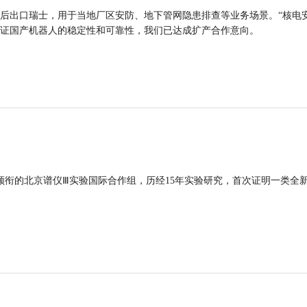
后出口瑞士，用于当地厂区安防、地下管网隐患排查等业务场景。“核电
证国产机器人的稳定性和可靠性，我们已达成扩产合作意向。
领衔的北京谱仪Ⅲ实验国际合作组，历经15年实验研究，首次证明一类全