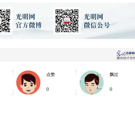
点赞
飘过
0
0