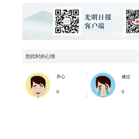
您此时的心情
开心
难过
0
0