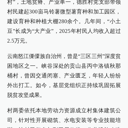
村”，土地贫瘠、产业单一，德胜村党支部带领
村民建起300亩马铃薯微型薯育种和加工园区，
建设育种和种植大棚280余个。几年间，“小土
豆”长成为“大产业”，2025年村民人均收入超过
2.5万元。
云南怒江傈僳族自治州，曾是“三区三州”深度贫
困地区之一。峡谷深处的贡山县丙中洛镇秋那
桶村，曾因交通闭塞、产业匮乏，年轻人纷纷
外出打工。如今，基层党组织正持续巩固拓展
脱贫攻坚成果。
村两委依托本地劳动力资源成立村集体建筑公
司，针对性开展砌筑、水电安装等专业技能培