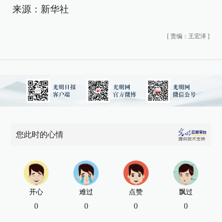
来源：新华社
[
责编：王宏泽
]
您此时的心情
开心
难过
点赞
飘过
0
0
0
0