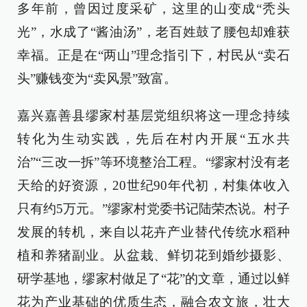
多年前，曾因过度采矿，这里的山变成“秃头
光”，水成了“酱油汤”，老百姓鼓了腰包却难获
幸福。正是在“两山”理念指引下，村民从“卖石
头”赚钱变为“卖风景”致富。
嘉兴嘉善县缪家村基层党组织将这一理念持续
转化为生动实践，先后在村内开展“五水共
治”“三改一拆”等环境整治工程。“缪家村没有老
天给的好资源，20世纪90年代初，村集体收入
只有约5万元。”缪家村党委书记陆荣杰说。村子
发展的转机，来自以花卉产业替代传统水稻种
植和养猪副业。从盆栽、鲜切花到婚纱摄影、
研学基地，缪家村做足了“花”的文章，通过以鲜
花为产业基础的优质生态，融合农文旅，壮大