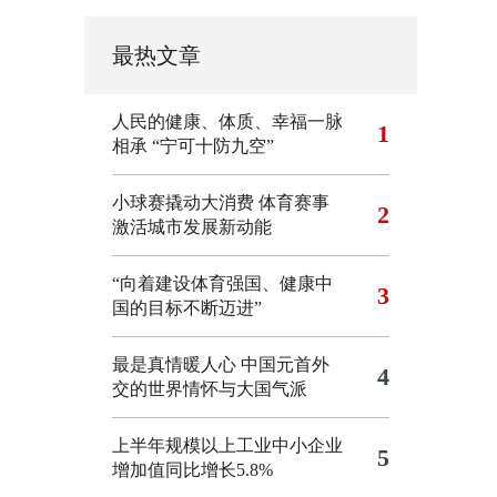
最热文章
人民的健康、体质、幸福一脉
1
相承
“宁可十防九空”
小球赛撬动大消费 体育赛事
2
激活城市发展新动能
“向着建设体育强国、健康中
3
国的目标不断迈进”
最是真情暖人心 中国元首外
4
交的世界情怀与大国气派
上半年规模以上工业中小企业
5
增加值同比增长5.8%