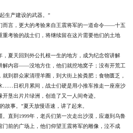
起生产建设的武器。”
而言，更大的考验来自王震将军的一道命令——十五
重重考验的战士们，将继续留在这片需要他们的土地
年，夏天回到外公扎根一生的地方，成为纪念馆讲解
讲解内容——没地方住，他们就挖地窝子；没有开荒工
，就到群众家清理羊圈，到大街上捡粪肥；食物匮乏，
水……日积月累间，战士们硬是用小推车推走一座座沙
缘开垦出片片绿洲，创造了又一人间奇迹。
故事。”夏天放慢语速，讲了起来。
直到1999年，老兵们第一次走出沙漠，应邀到乌鲁
馆门前的广场上，他们仰望王震将军的雕像，泣不成