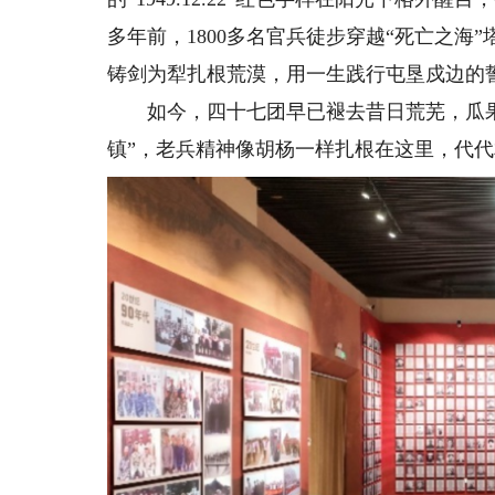
多年前，1800多名官兵徒步穿越“死亡之
铸剑为犁扎根荒漠，用一生践行屯垦戍边的
如今，四十七团早已褪去昔日荒芜，瓜果
镇”，老兵精神像胡杨一样扎根在这里，代