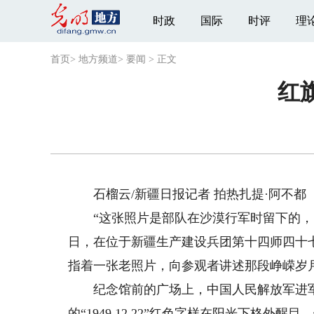
时政
国际
时评
理
首页
>
地方频道
>
要闻
>
正文
红
石榴云/新疆日报记者 拍热扎提·阿不都
“这张照片是部队在沙漠行军时留下的，当时
日，在位于新疆生产建设兵团第十四师四十
指着一张老照片，向参观者讲述那段峥嵘岁
纪念馆前的广场上，中国人民解放军进军
的“1949.12.22”红色字样在阳光下格