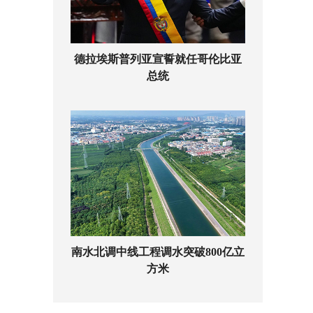
德拉埃斯普列亚宣誓就任哥伦比亚
总统
南水北调中线工程调水突破800亿立
方米