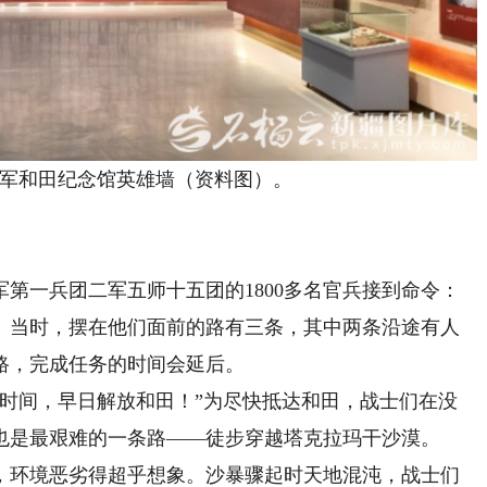
和田纪念馆英雄墙（资料图）。
军第一兵团二军五师十五团的1800多名官兵接到命令：
。当时，摆在他们面前的路有三条，其中两条沿途有人
路，完成任务的时间会延后。
间，早日解放和田！”为尽快抵达和田，战士们在没
也是最艰难的一条路——徒步穿越塔克拉玛干沙漠。
环境恶劣得超乎想象。沙暴骤起时天地混沌，战士们