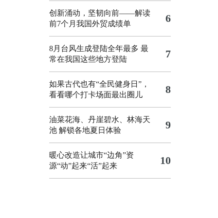
创新涌动，坚韧向前——解读
6
前7个月我国外贸成绩单
8月台风生成登陆全年最多 最
7
常在我国这些地方登陆
如果古代也有“全民健身日”，
8
看看哪个打卡场面最出圈儿
油菜花海、丹崖碧水、林海天
9
池 解锁各地夏日体验
暖心改造让城市“边角”资
10
源“动”起来“活”起来