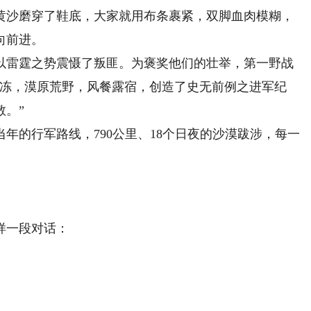
黄沙磨穿了鞋底，大家就用布条裹紧，双脚血肉模糊，
向前进。
雷霆之势震慑了叛匪。为褒奖他们的壮举，第一野战
地冻，漠原荒野，风餐露宿，创造了史无前例之进军纪
敬。”
的行军路线，790公里、18个日夜的沙漠跋涉，每一
样一段对话：