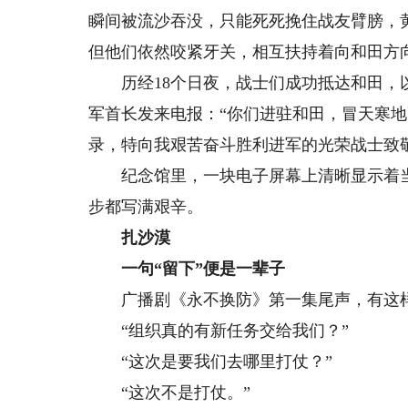
瞬间被流沙吞没，只能死死挽住战友臂膀，
但他们依然咬紧牙关，相互扶持着向和田方
历经18个日夜，战士们成功抵达和田，以
军首长发来电报：“你们进驻和田，冒天寒
录，特向我艰苦奋斗胜利进军的光荣战士致
纪念馆里，一块电子屏幕上清晰显示着当年
步都写满艰辛。
扎沙漠
一句“留下”便是一辈子
广播剧《永不换防》第一集尾声，有这
“组织真的有新任务交给我们？”
“这次是要我们去哪里打仗？”
“这次不是打仗。”