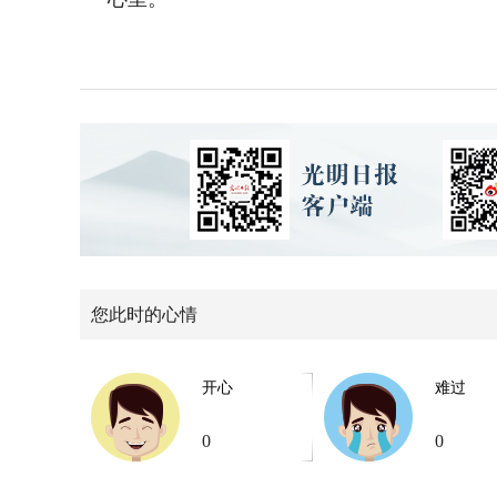
您此时的心情
开心
难过
0
0