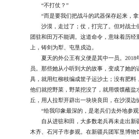
“不打仗？”
“而是要我们把战斗的武器保存起来，拿
沙漠，走过了；仗，打完了。但对战士们
团驻和田万不能调。这道命令，意味着历经
上，铸剑为犁、屯垦戍边。
夏天的外公王有义便是其中一员。2018
员。那些她从小听到大的故事，变成了她的
具，就用红柳枝编成筐子运沙土；没有肥料
他们就挖野菜，野菜挖没了，就用馍馍蘸盐
丘，用人拉犁开辟出一块块良田，在沙漠边
“给我印象最深的，是老兵们去外地参观的
自从进驻和田，大多数老兵再未走出新疆。
木齐、石河子市参观。在新疆兵团军垦博物