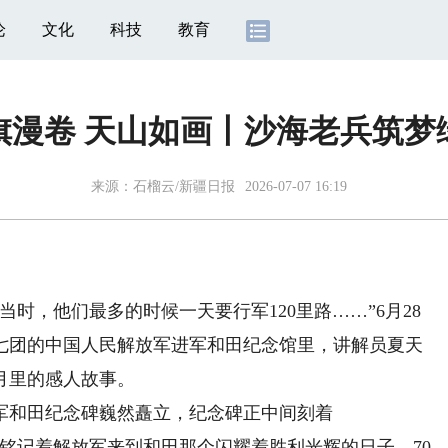
论
文化
科技
教育
旗漫卷 天山如画丨沙海老兵筑梦
来源：石榴云/新疆日报
2026-07-07 16:19
，他们最多的时候一天要行军120里路……”6月28
七团的中国人民解放军进军和田纪念馆里，讲解员夏天
月里的感人故事。
和田纪念碑巍然矗立，纪念碑正中间刻着
外醒目，铭记着解放军来到和田那个闪耀着胜利光辉的日子。70