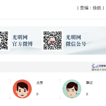
[
责编：徐皓
]
点赞
飘过
0
0