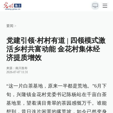
要闻
>
党建引领·村村有道 | 四领模式激
活乡村共富动能 金花村集体经
济提质增效
来源：
南川发布
2026-07-07 11:31
“这一片白茶基地，原来一半都是荒地。”6月下
旬，兴隆镇金花村党委书记陈杨站在千亩白茶
基地里，望着满目青翠的茶园感慨万千。谁能
想到，昔日连片闲置的撂荒坡，如今已然变身