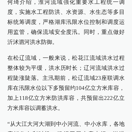
何琦介绍，淮河流域强化重要水工程统一调
度，实施水工程防洪、水资源、水生态等多目
标统筹调度，严格湖库汛限水位控制和调度运
用监管，确保流域安全度汛。同时，重点做好
沂沭泗河洪水防御。
在松辽流域，一般来说，松花江流域洪水过程
整体较为平缓，洪水历时长；辽河流域洪水过
程陡涨陡落。主汛期前，松辽流域23座联调水
库在汛限水位以下多预留约104亿立方米库容，
加上118亿立方米防洪库容，共预留出222亿立
方米库容以调蓄洪水。
“从大江大河大湖到中小河流、中小水库，各地