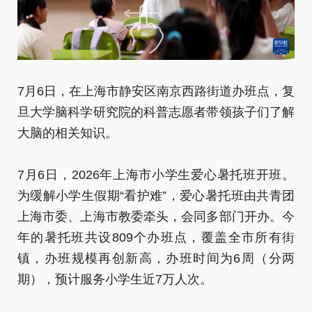
7月6日，在上海市静安区南京西路街道办班点，复
7
旦大学脑科学研究院的科普志愿者带领孩子们了解
托
大脑的相关知识。
7
7月6日，2026年上海市小学生爱心暑托班开班。
为
为缓解小学生假期“看护难”，爱心暑托班由共青团
上
上海市委、上海市教委牵头，会同多部门开办。今
年
年的暑托班共设809个办班点，覆盖全市所有街
镇
镇，办班规模再创新高，办班时间为6周（分两
期
期），预计服务小学生近7万人次。