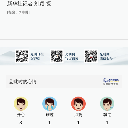
新
新华社记者 刘颖 摄
[责
[责编：李卓凝]
您此时的心情
开心
难过
点赞
飘过
3
1
1
1