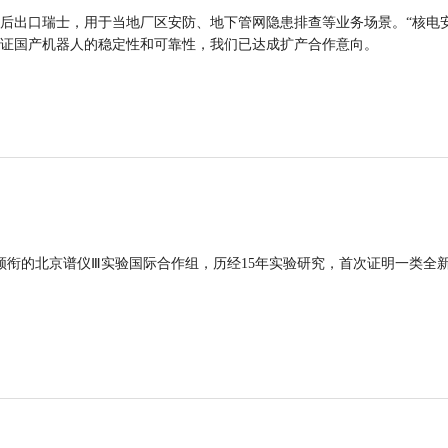
后出口瑞士，用于当地厂区安防、地下管网隐患排查等业务场景。“核电
证国产机器人的稳定性和可靠性，我们已达成扩产合作意向。
领衔的北京谱仪Ⅲ实验国际合作组，历经15年实验研究，首次证明一类全