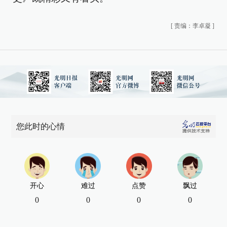
[
责编：李卓凝
]
您此时的心情
开心
难过
点赞
飘过
0
0
0
0