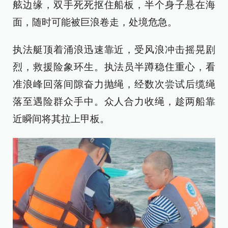
舷边缘，双手死死抠住船板，半个身子悬在海
面，随时可能被巨浪卷走，处境危急。
执法艇顶着涌浪迅速靠近，受风浪冲击摇晃剧
烈，救援险象环生。执法员半蹲稳住重心，看
准浪峰回落间隙奋力抛绳，经数次尝试后缆绳
落至遇险群众手中。众人合力收绳，趁两船靠
近瞬间将其拉上甲板。