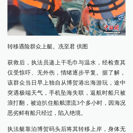
转移遇险群众上艇。冼至君 供图
获救后，执法员递上干毛巾与温水，经检查其
仅受惊吓、无外伤，情绪逐步平复。据了解，
该群众当日早上独自从博贺港出海游玩，途中
突遇极端天气，手机坠海失联，返航时船只被
浪打翻，被迫扒住船舷漂流3个多小时，因海况
恶劣鲜有船只经过，陷入绝境。
执法艇靠泊博贺码头后将其转移上岸，身体无