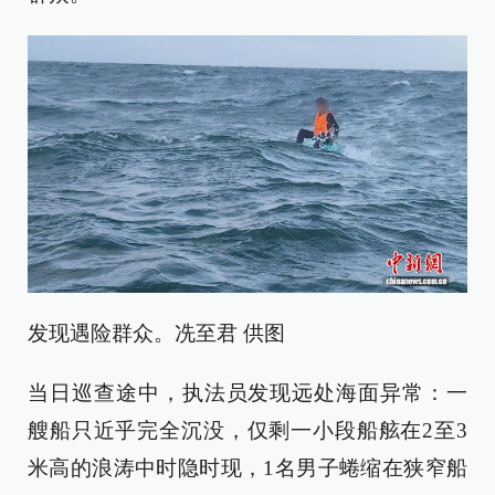
发现遇险群众。冼至君 供图
当日巡查途中，执法员发现远处海面异常：一
艘船只近乎完全沉没，仅剩一小段船舷在2至3
米高的浪涛中时隐时现，1名男子蜷缩在狭窄船