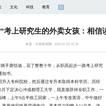
论
文化
科技
教育
袭”考上研究生的外卖女孩：相信
来源：
中国新闻网
2026-07-03 16:30
卖骑手唐恬迪，花了整整十年，从职高起步一路考上研究
通知书。
招升入专科院校，然后通过专升本取得本科学历。历经
年5月下定决心冲成都理工大学，我直接辞掉全职工作，一
早高峰，上午9点半收工回家，一上午专攻英语，中午做好
，夜里做完饭再背诵政治，基本学习到晚上11点半。谈