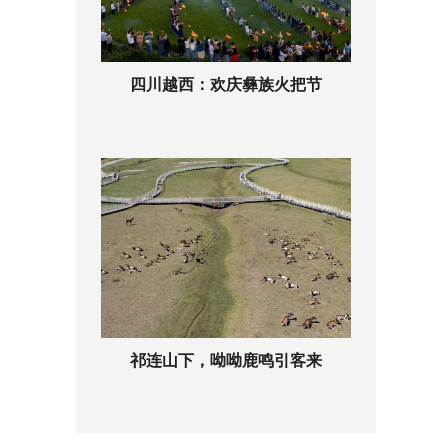
四川越西：欢庆彝族火把节
祁连山下，呦呦鹿鸣引客来