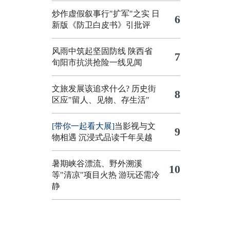
炒作虚假叙事行"扩军"之实
日
6
新版《防卫白皮书》引批评
风雨中筑起坚固防线 陕西省
7
旬阳市抗洪抢险一线见闻
文旅发展该追求什么?
历史街
8
区应"留人、见物、存生活"
[带你一起看大展]
当影视与文
9
物相遇 沉浸式品读千年吴越
暑期峡谷漂流、野外溯溪
10
等"清凉"项目火热 游玩还需冷
静