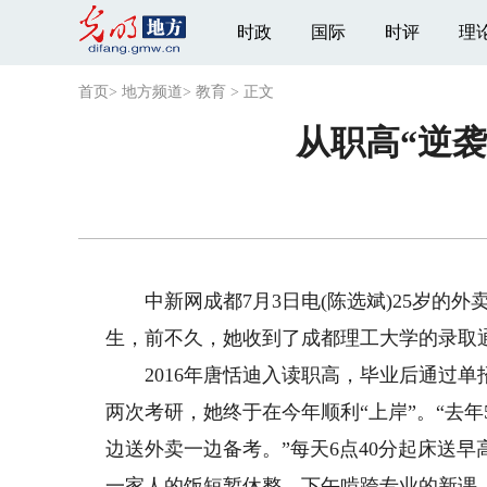
时政
国际
时评
理
首页
>
地方频道
>
教育
>
正文
从职高“逆
中新网成都7月3日电(陈选斌)25岁的外
生，前不久，她收到了成都理工大学的录取
2016年唐恬迪入读职高，毕业后通过单
两次考研，她终于在今年顺利“上岸”。“去
边送外卖一边备考。”每天6点40分起床送
一家人的饭短暂休整，下午啃跨专业的新课