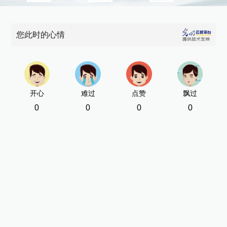
您此时的心情
开心
难过
点赞
飘过
0
0
0
0