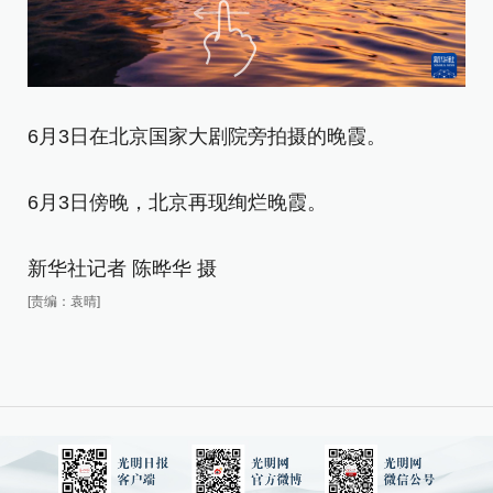
6
6月3日在北京国家大剧院旁拍摄的晚霞。
6
6月3日傍晚，北京再现绚烂晚霞。
新
[责
新华社记者 陈晔华 摄
[责编：袁晴]