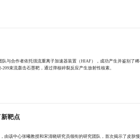
团队与合作者依托强流重离子加速器装置（HIAF），成功产生并鉴别了稀
的铋-209束流轰击石墨靶，通过弹核碎裂反应产生放射性核素。
了新靶点
，由该中心张曦教授和宋清晓研究员领衔的研究团队，首次揭示了皮肤慢