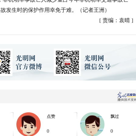
在事故发生时的保护作用幸免于难。（记者王洲）
[
责编：袁晴
]
点赞
飘过
0
0