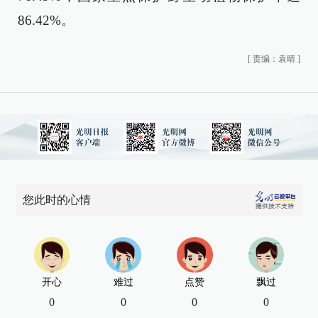
86.42%。
[
责编：袁晴
]
您此时的心情
开心
难过
点赞
飘过
0
0
0
0