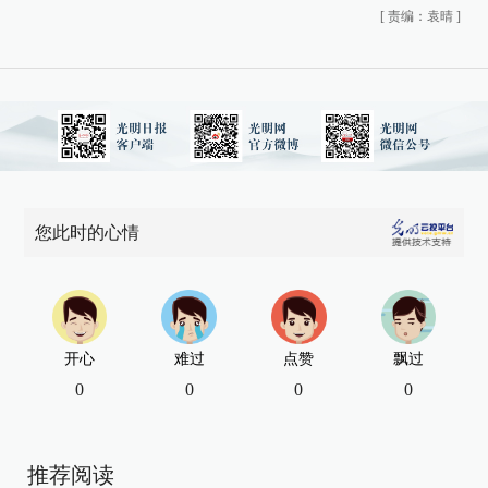
[
责编：袁晴
]
您此时的心情
开心
难过
点赞
飘过
0
0
0
0
推荐阅读