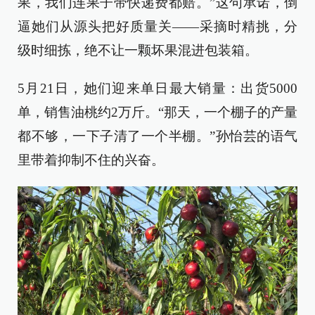
果，我们连果子带快递费都赔。”这句承诺，倒
逼她们从源头把好质量关——采摘时精挑，分
级时细拣，绝不让一颗坏果混进包装箱。
5月21日，她们迎来单日最大销量：出货5000
单，销售油桃约2万斤。“那天，一个棚子的产量
都不够，一下子清了一个半棚。”孙怡芸的语气
里带着抑制不住的兴奋。