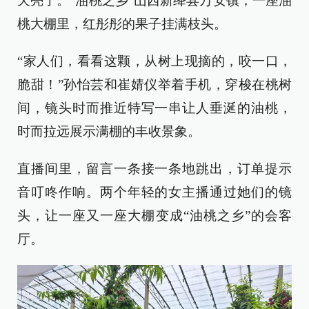
天亮了。“油桃之乡”山西新绛县万安镇，一座油
桃大棚里，红彤彤的果子挂满枝头。
“家人们，看看这颗，从树上现摘的，咬一口，
脆甜！”孙怡芸和崔婧仪举着手机，穿梭在桃树
间，镜头时而推近特写一串让人垂涎的油桃，
时而拉远展示满棚的丰收景象。
直播间里，留言一条接一条地跳出，订单提示
音叮咚作响。两个年轻的女主播通过她们的镜
头，让一座又一座大棚变成“油桃之乡”的会客
厅。