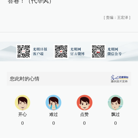
答卷！（代华风）
[
责编：王宏泽
]
您此时的心情
开心
难过
点赞
飘过
0
0
0
0