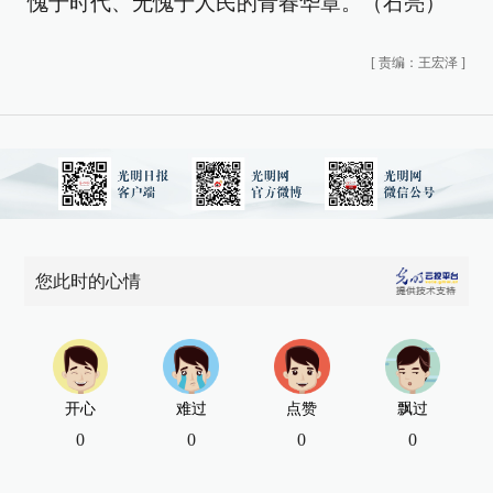
愧于时代、无愧于人民的青春华章。（石亮）
[
责编：王宏泽
]
您此时的心情
开心
难过
点赞
飘过
0
0
0
0