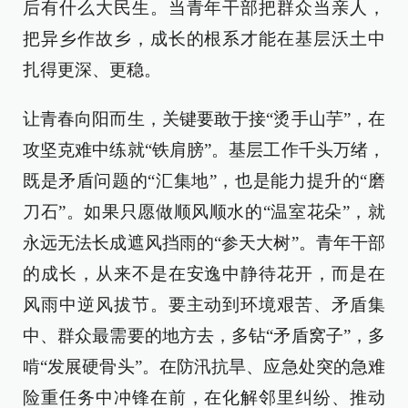
后有什么大民生。当青年干部把群众当亲人，
把异乡作故乡，成长的根系才能在基层沃土中
扎得更深、更稳。
让青春向阳而生，关键要敢于接“烫手山芋”，在
攻坚克难中练就“铁肩膀”。基层工作千头万绪，
既是矛盾问题的“汇集地”，也是能力提升的“磨
刀石”。如果只愿做顺风顺水的“温室花朵”，就
永远无法长成遮风挡雨的“参天大树”。青年干部
的成长，从来不是在安逸中静待花开，而是在
风雨中逆风拔节。要主动到环境艰苦、矛盾集
中、群众最需要的地方去，多钻“矛盾窝子”，多
啃“发展硬骨头”。在防汛抗旱、应急处突的急难
险重任务中冲锋在前，在化解邻里纠纷、推动