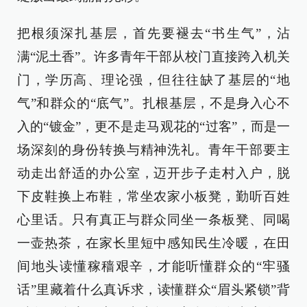
把根须深扎基层，首先要褪去“书生气”，沾
满“泥土香”。许多青年干部从校门直接跨入机关
门，学历高、理论强，但往往缺了基层的“地
气”和群众的“底气”。扎根基层，不是身入心不
入的“镀金”，更不是走马观花的“过客”，而是一
场深刻的身份转换与精神洗礼。青年干部要主
动走出舒适的办公室，迈开步子走村入户，脱
下皮鞋换上布鞋，常坐农家小板凳，勤听百姓
心里话。只有真正与群众同坐一条板凳、同喝
一壶热茶，在家长里短中感知民生冷暖，在田
间地头读懂稼穑艰辛，才能听懂群众的“牢骚
话”里藏着什么真诉求，读懂群众“眉头紧锁”背