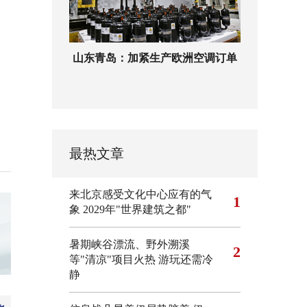
山东青岛：加紧生产欧洲空调订单
最热文章
来北京感受文化中心应有的气
1
象
2029年"世界建筑之都"
暑期峡谷漂流、野外溯溪
2
等"清凉"项目火热 游玩还需冷
静