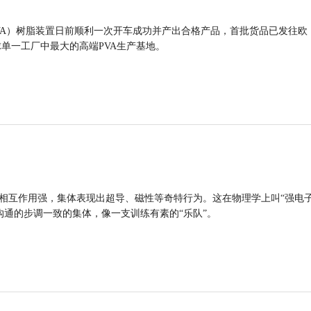
VA）树脂装置日前顺利一次开车成功并产出合格产品，首批货品已发往欧
球单一工厂中最大的高端PVA生产基地。
的相互作用强，集体表现出超导、磁性等奇特行为。这在物理学上叫“强电
沟通的步调一致的集体，像一支训练有素的“乐队”。