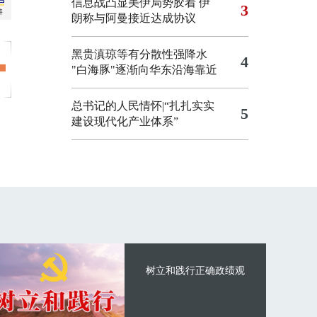
信息战凸显美伊局势胶着
伊
3
朗称与阿曼接近达成协议
黑贵滇琼等有分散性强降水
4
"白海豚"逐渐向华东沿海靠近
总书记的人民情怀|“扎扎实实
5
建设现代化产业体系”
树立和践行正确政绩观