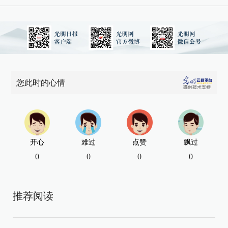
您此时的心情
开心
难过
点赞
飘过
0
0
0
0
推荐阅读