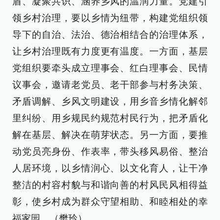
盾、凝聚共识、涵养乡风的温润力量。党建引
领乡村治理，要以乡情为纽带，构建党组织领
导下的自治、法治、德治相结合的治理体系，
让乡村治理既有力度更有温度。一方面，基层
党组织要牵头成立理事会、红白理事会、民情
议事会，邀请老党员、老干部参与村务决策、
矛盾调解、乡风文明建设，用乡音乡情化解邻
里纠纷、用乡规民约规范村民行为，把矛盾化
解在基层、解决在萌芽状态。另一方面，要推
动党员亮身份、作表率，带头移风易俗、整治
人居环境，以乡情润心、以文化育人，让干净
整洁的村容村貌与和谐向善的村风民风相得益
彰，使乡村成为群众守望相助、和睦相处的幸
福家园。（樊玲）