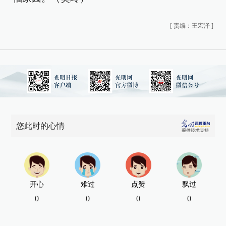
[
责编：王宏泽
]
您此时的心情
开心
难过
点赞
飘过
0
0
0
0