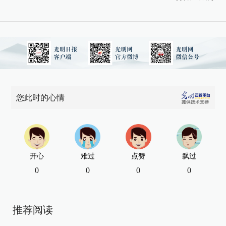
您此时的心情
开心
难过
点赞
飘过
0
0
0
0
推荐阅读