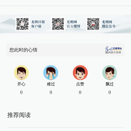
您此时的心情
开心
难过
点赞
飘过
0
0
0
0
推荐阅读