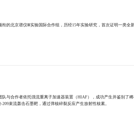
领衔的北京谱仪Ⅲ实验国际合作组，历经15年实验研究，首次证明一类全
团队与合作者依托强流重离子加速器装置（HIAF），成功产生并鉴别了稀
的铋-209束流轰击石墨靶，通过弹核碎裂反应产生放射性核素。