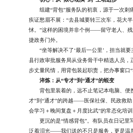
组建“背包”服务队的初衷，源于一次刺痛
疾证愁眉不展：“去县城要转三次车，花大
怵。”这样的困境并非个例——留守老人、
捷政务门外。
“坐等解决不了‘最后一公里’，担当就要主动
县行政审批服务局从业务骨干中精选人员，
步丈量民情，用背包装起职责，把办事窗口“
淬炼：从“专才”到“通才”的蜕变
背包里装着的，远不止笔记本电脑、便携
才”到“通才”的跨越——医保社保、民政救
会学习＋晚间复盘＋月度比武”的常态化培训
更沉的是“情感背包”。有队员在日记里写
泛着泪光——我们送的不只是服务，更是温度