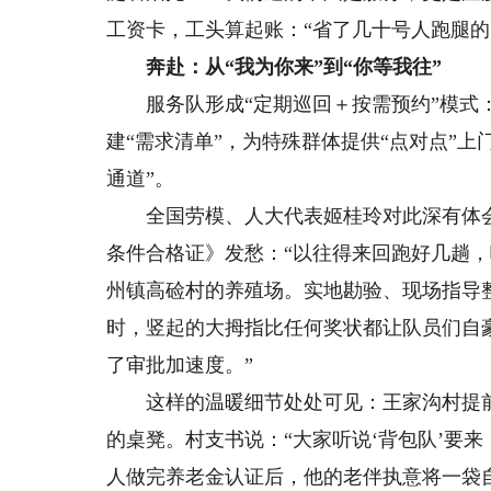
工资卡，工头算起账：“省了几十号人跑腿的
奔赴：从“我为你来”到“你等我往”
服务队形成“定期巡回＋按需预约”模式：
建“需求清单”，为特殊群体提供“点对点”
通道”。
全国劳模、人大代表姬桂玲对此深有体会
条件合格证》发愁：“以往得来回跑好几趟
州镇高硷村的养殖场。实地勘验、现场指导
时，竖起的大拇指比任何奖状都让队员们自豪
了审批加速度。”
这样的温暖细节处处可见：王家沟村提前
的桌凳。村支书说：“大家听说‘背包队’要
人做完养老金认证后，他的老伴执意将一袋