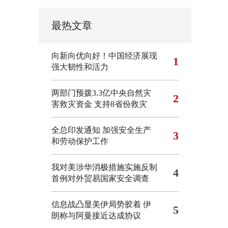
最热文章
向新向优向好！中国经济展现
1
强大韧性和活力
两部门预拨3.3亿中央自然灾
2
害救灾资金 支持8省份救灾
全总印发通知 加强安全生产
3
和劳动保护工作
我对美涉华消极措施实施反制
4
首例对外贸易国家安全调查
信息战凸显美伊局势胶着
伊
5
朗称与阿曼接近达成协议