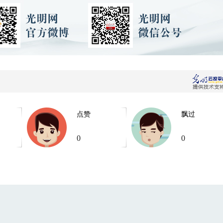
点赞
飘过
0
0