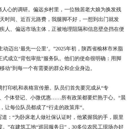
人心的调研。偏远乡村里，一位独居老大娘为换发残
半天时间、近百元路费，我腿脚不好，一想到出门就发
残疾人、偏远市场主体，正被地理阻隔和信息壁垒挡在便
迈出‘最先一公里’。”2025年初，陕西省榆林市米脂
正式成立“背包审批”服务队。他们的使命很明确：用脚
移动”到每一个有需要的群众和企业身边。
打印机和表格宣传册。队员们首先要完成从“专
助、个体登记、小微优惠……所有政策都要烂熟于心。“晨
，让每位队员都成了“行走的政策库”。
道：“为卧床老人做社保认证时，他紧握我的手，眼里
。”在建筑工地“巡回服务日”，30多位农民工现场办好