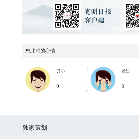
您此时的心情
开心
难过
0
0
独家策划