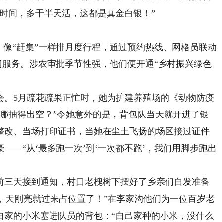
时间，多干半天活，这都是真金白银！”
像“赶集”一样排月度行程，通过预约热线、网格员联动
上门服务。涉农审批季节性强，他们便开通“乡村振兴绿色
。5月疏花疏果正忙时，她为扩建养殖场的《动物防疫
，哪抽得出空？”令她意外的是，背包队当天就开进了银
整改、当场打印证书，当她在尘土飞扬的场区接过证件
——“从‘最多跑一次’到‘一次都不跑’，我们用脚步跑出
三天接到通知，村口老槐树下摆好了乡亲们自发准备
来，天刚亮就过来占位置了！”在李家沟他们为一位百岁老
自家的小米塞进队员的背包：“自己家种的小米，没什么