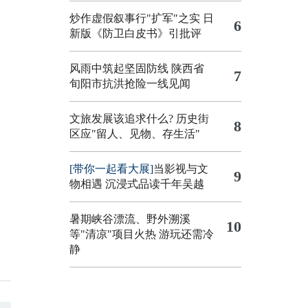
炒作虚假叙事行"扩军"之实
日
6
新版《防卫白皮书》引批评
风雨中筑起坚固防线 陕西省
7
旬阳市抗洪抢险一线见闻
文旅发展该追求什么?
历史街
8
区应"留人、见物、存生活"
[带你一起看大展]
当影视与文
9
物相遇 沉浸式品读千年吴越
暑期峡谷漂流、野外溯溪
10
等"清凉"项目火热 游玩还需冷
静