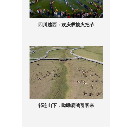
四川越西：欢庆彝族火把节
祁连山下，呦呦鹿鸣引客来