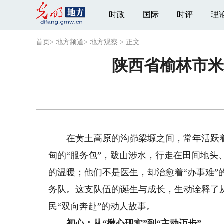
时政
国际
时评
理
首页
>
地方频道
>
地方观察
>
正文
陕西省榆林市米
在黄土高原的沟峁梁塬之间，常年活跃着
甸的“服务包”，跋山涉水，行走在田间地
的温暖；他们不是医生，却治愈着“办事难”
务队。这支队伍的诞生与成长，生动诠释了从
民“双向奔赴”的动人故事。
初心：从“揪心现实”到“主动迈步”