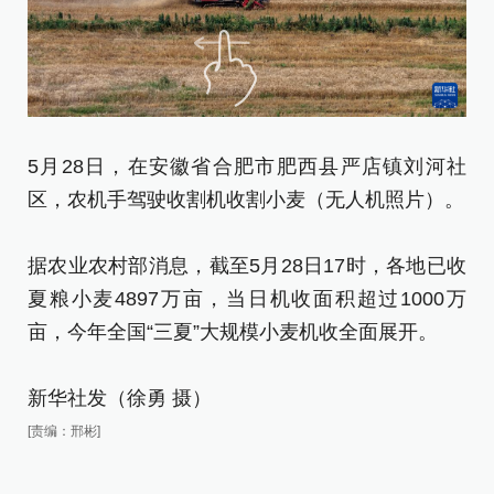
5月28日，在安徽省合肥市肥西县严店镇刘河社
5
区，农机手驾驶收割机收割小麦（无人机照片）。
区
据农业农村部消息，截至5月28日17时，各地已收
据
夏粮小麦4897万亩，当日机收面积超过1000万
夏
亩，今年全国“三夏”大规模小麦机收全面展开。
亩
新华社发（徐勇 摄）
新
[责编：邢彬]
[责