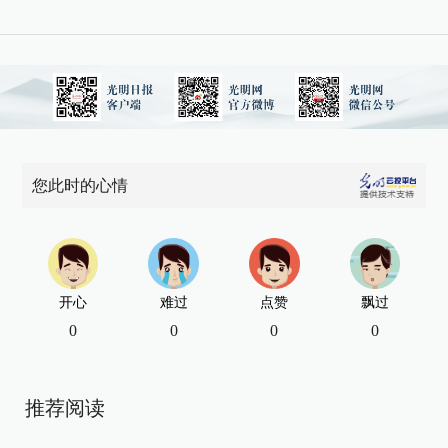
您此时的心情
开心
难过
点赞
飘过
0
0
0
0
推荐阅读