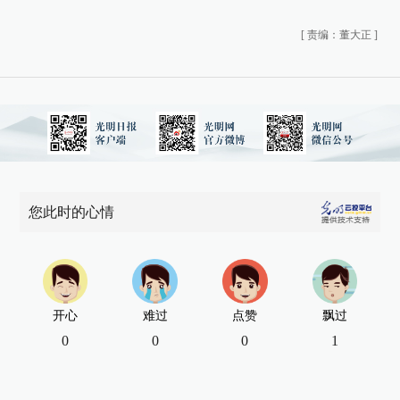
[
责编：董大正
]
您此时的心情
开心
难过
点赞
飘过
0
0
0
1