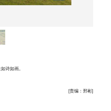
5月2
象如诗如画。
清晨，
新华社
[责编：邢彬]