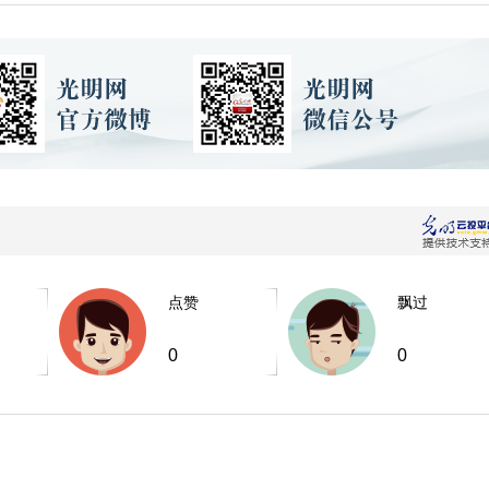
点赞
飘过
0
0