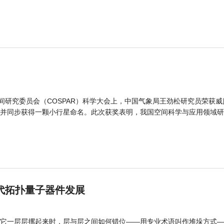
间研究委员会（COSPAR）科学大会上，中国气象局王劲松研究员荣获威
并同步获得一颗小行星命名。此次获奖表明，我国空间科学与应用领域研
代拓扑量子器件发展
它一层层摞起来时，层与层之间如何错位——用专业术语叫作堆垛方式—