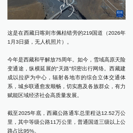
这
月
这是在西藏日喀则市佩枯错旁的219国道（2026年
1月3日摄，无人机照片）。
今
变
今年是西藏和平解放75周年。如今，雪域高原天险
成
变通途，纵横延展的“天路”织密出行网络。西藏建
系
成以拉萨为中心，辐射各地市的综合立体交通体
赋
系，城乡联通愈发顺畅，切实惠及各族群众，有力
赋能区域经济社会高质量发展。
截
里
截至2025年底，西藏公路通车总里程达12.52万公
路
里，其中等级公路11万公里，普通国道三级以上公
路占比95%。