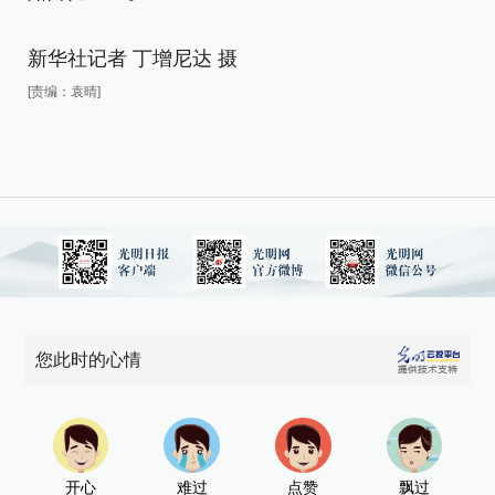
新
新华社记者 丁增尼达 摄
[责
[责编：袁晴]
您此时的心情
开心
难过
点赞
飘过