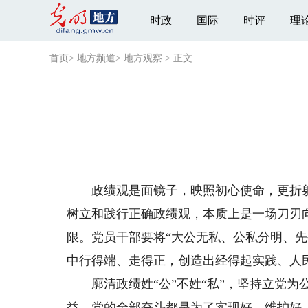
时政
国际
时评
理
首页
>
地方频道
>
地方观察
>
正文
政绩观是面镜子，映照初心使命，更折射党
树立和践行正确政绩观，本质上是一场刀刃向
限。党员干部要将“大公无私、公私分明、
中行得端、走得正，创造出经得起实践、人
廓清政绩姓“公”不姓“私”，坚持立党为公
益，党的全部奋斗都是为了实现好、维护好