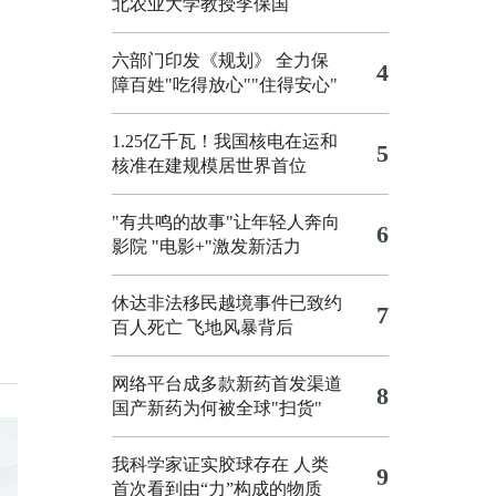
北农业大学教授李保国
六部门印发《规划》 全力保
4
障百姓"吃得放心""住得安心"
1.25亿千瓦！我国核电在运和
5
核准在建规模居世界首位
"有共鸣的故事"让年轻人奔向
6
影院
"电影+"激发新活力
休达非法移民越境事件已致约
7
百人死亡
飞地风暴背后
网络平台成多款新药首发渠道
8
国产新药为何被全球"扫货"
我科学家证实胶球存在 人类
9
首次看到由“力”构成的物质