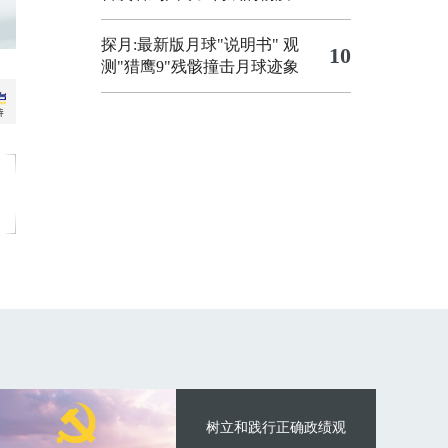
探月:最新版月球"说明书"
观
10
测"猎鹰9"残骸撞击月球迹象
树立和践行正确政绩观