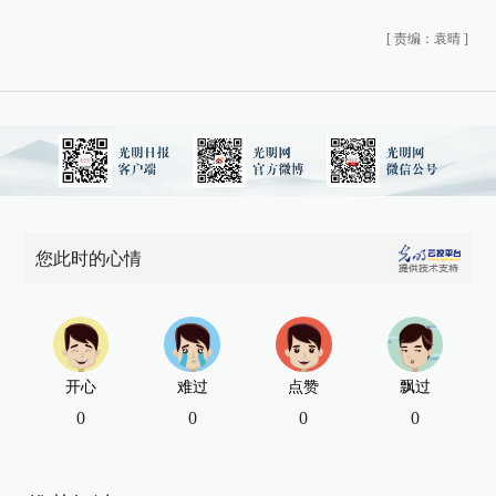
[
责编：袁晴
]
您此时的心情
开心
难过
点赞
飘过
0
0
0
0