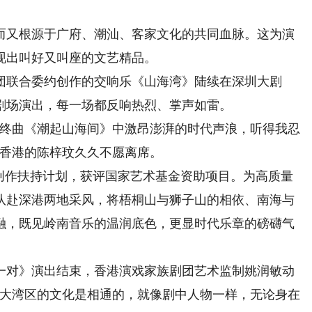
又根源于广府、潮汕、客家文化的共同血脉。这为演
现出叫好又叫座的文艺精品。
联合委约创作的交响乐《山海湾》陆续在深圳大剧
剧场演出，每一场都反响热烈、掌声如雷。
终曲《潮起山海间》中激昂澎湃的时代声浪，听得我忍
自香港的陈梓玟久久不愿离席。
作扶持计划，获评国家艺术基金资助项目。为高质量
队赴深港两地采风，将梧桐山与狮子山的相依、南海与
融，既见岭南音乐的温润底色，更显时代乐章的磅礴气
对》演出结束，香港演戏家族剧团艺术监制姚润敏动
澳大湾区的文化是相通的，就像剧中人物一样，无论身在