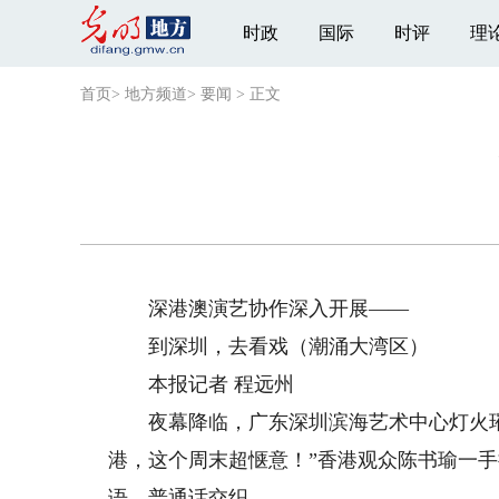
时政
国际
时评
理
首页
>
地方频道
>
要闻
>
正文
深港澳演艺协作深入开展——
到深圳，去看戏（潮涌大湾区）
本报记者 程远州
夜幕降临，广东深圳滨海艺术中心灯火璀
港，这个周末超惬意！”香港观众陈书瑜一手
语、普通话交织。