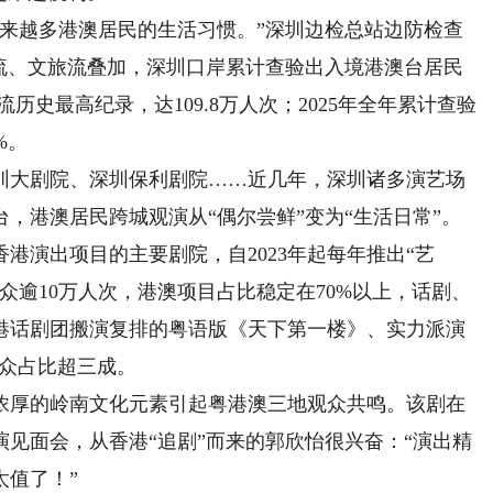
越多港澳居民的生活习惯。”深圳边检总站边防检查
费流、文旅流叠加，深圳口岸累计查验出入境港澳台居民
流历史最高纪录，达109.8万人次；2025年全年累计查验
%。
大剧院、深圳保利剧院……近几年，深圳诸多演艺场
，港澳居民跨城观演从“偶尔尝鲜”变为“生活日常”。
演出项目的主要剧院，自2023年起每年推出“艺
众逾10万人次，港澳项目占比稳定在70%以上，话剧、
港话剧团搬演复排的粤语版《天下第一楼》、实力派演
澳观众占比超三成。
厚的岭南文化元素引起粤港澳三地观众共鸣。该剧在
演见面会，从香港“追剧”而来的郭欣怡很兴奋：“演出精
太值了！”