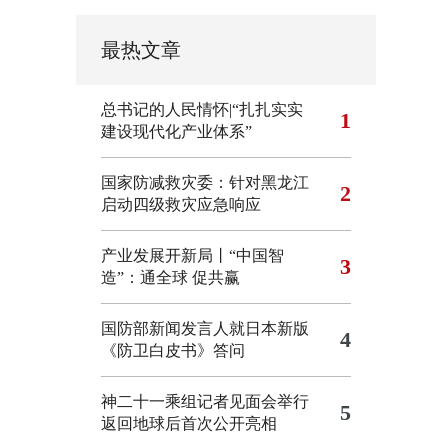
最热文章
总书记的人民情怀|“扎扎实实
1
建设现代化产业体系”
国家防减救灾委：针对黑龙江
2
启动四级救灾应急响应
产业发展开新局丨“中国智
3
造”：通全球 促共赢
国防部新闻发言人就日本新版
4
《防卫白皮书》答问
神二十一乘组记者见面会举行
5
返回地球后首次公开亮相