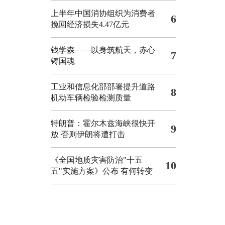
上半年中国消协组织为消费者
6
挽回经济损失4.47亿元
钱学森——以身筑航天，赤心
7
铸国魂
工业和信息化部部署提升道路
8
机动车辆检验检测质量
特朗普：霍尔木兹海峡很快开
9
放 否则伊朗将遭打击
《全国地质灾害防治"十五
10
五"实施方案》公布 有何转变