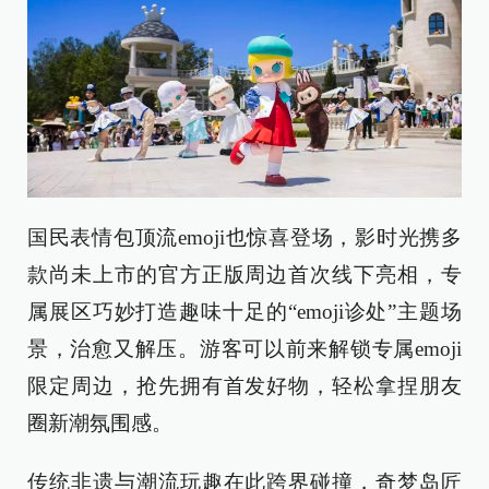
国民表情包顶流emoji也惊喜登场，影时光携多
款尚未上市的官方正版周边首次线下亮相，专
属展区巧妙打造趣味十足的“emoji诊处”主题场
景，治愈又解压。游客可以前来解锁专属emoji
限定周边，抢先拥有首发好物，轻松拿捏朋友
圈新潮氛围感。
传统非遗与潮流玩趣在此跨界碰撞，奇梦岛匠