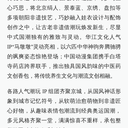
心巧思，将北京绢人、景泰蓝、京绣、盘扣等
多项朝阳非遗技艺，巧妙融入娃衣设计与配饰
创作之中，让古老非遗借潮玩焕发新生，尽显
中式国潮独有的雅致与灵动。华江文化人气
IP“马墩墩”灵动亮相，以六匹中华神驹奔腾驰骋
的飒爽姿态惊艳登场；中国动漫集团携手白塔
寺药店跨界联手，推出独具国风韵味的中医药
文创香包，将传统养生文化与潮流文创相融。
各路人气潮玩 IP 组团齐聚京城，从国风神话形
象到城市记忆符号，从软萌治愈萌物到非遗匠
心好物，从趣味表情包潮流到经典奥运国潮，
多元风格齐聚一堂，满满惊喜不重样，承包整