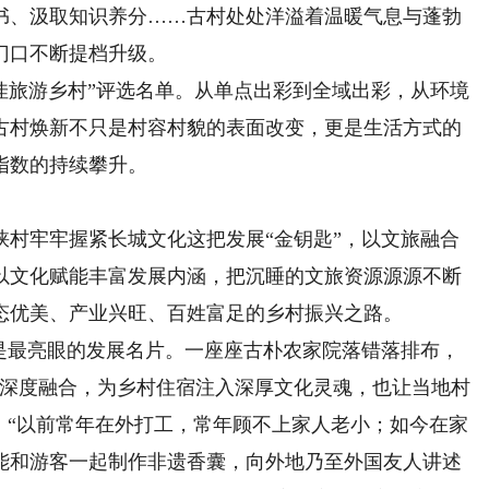
书、汲取知识养分……古村处处洋溢着温暖气息与蓬勃
门口不断提档升级。
佳旅游乡村”评选名单。从单点出彩到全域出彩，从环境
古村焕新不只是村容村貌的表面改变，更是生活方式的
指数的持续攀升。
牢牢握紧长城文化这把发展“金钥匙”，以文旅融合
以文化赋能丰富发展内涵，把沉睡的文旅资源源源不断
态优美、产业兴旺、百姓富足的乡村振兴之路。
最亮眼的发展名片。一座座古朴农家院落错落排布，
的深度融合，为乡村住宿注入深厚文化灵魂，也让当地村
。“以前常年在外打工，常年顾不上家人老小；如今在家
能和游客一起制作非遗香囊，向外地乃至外国友人讲述