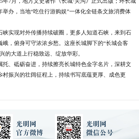
25年7月，地方文史著作《长城·关沟》正式出版；环长城
年举办，当地“吃住行游购娱”一体化全链条文旅消费体
峡实现对外传播持续破圈，更多人知道石峡，来到石
巍峨，俯身可守浓浓乡愁。这座长城脚下的“长城会客
振兴的大道上行稳致远、绽放华彩。
托、砥砺奋进，持续擦亮长城特色金字名片，深耕文
乡村振兴的壮阔征程上，持续书写底蕴更厚、成色更