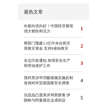
最热文章
向新向优向好！中国经济展现
1
强大韧性和活力
两部门预拨3.3亿中央自然灾
2
害救灾资金 支持8省份救灾
全总印发通知 加强安全生产
3
和劳动保护工作
我对美涉华消极措施实施反制
4
首例对外贸易国家安全调查
信息战凸显美伊局势胶着
伊
5
朗称与阿曼接近达成协议