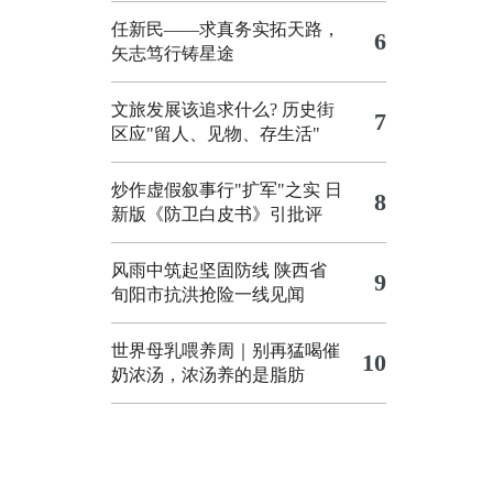
任新民——求真务实拓天路，
6
矢志笃行铸星途
文旅发展该追求什么?
历史街
7
区应"留人、见物、存生活"
炒作虚假叙事行"扩军"之实
日
8
新版《防卫白皮书》引批评
风雨中筑起坚固防线 陕西省
9
旬阳市抗洪抢险一线见闻
世界母乳喂养周｜别再猛喝催
10
奶浓汤，浓汤养的是脂肪