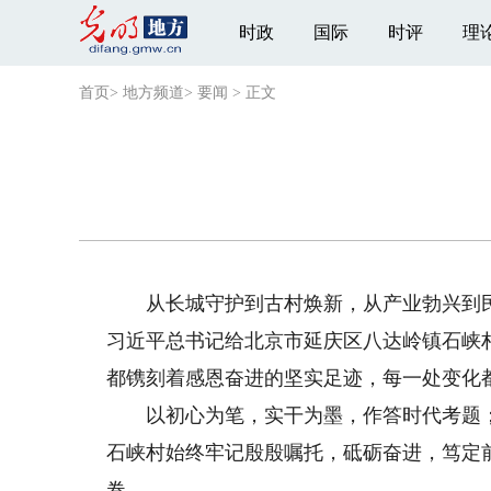
时政
国际
时评
理
首页
>
地方频道
>
要闻
>
正文
从长城守护到古村焕新，从产业勃兴到民生提
习近平总书记给北京市延庆区八达岭镇石峡
都镌刻着感恩奋进的坚实足迹，每一处变化
以初心为笔，实干为墨，作答时代考题；
石峡村始终牢记殷殷嘱托，砥砺奋进，笃定
卷。