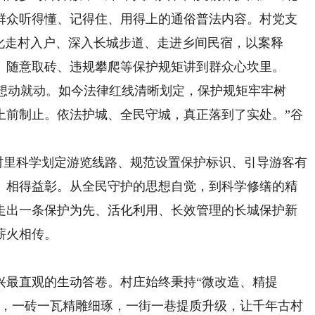
群众听得懂、记得住、用得上的通俗普法内容。村党支
化走村入户、深入长城步道、走进乡间民宿，以案释
、随意取砖、违规攀爬等保护规矩讲到群众心坎里。
想动就动。如今法律红线清晰划定，保护规矩牢牢树
上前制止。依法护城、全民守城，真正落到了实处。”谷
村里科学划定游览线路、规范设置保护标识、引导游客有
、相得益彰。从全民守护的思想自觉，到科学修缮的精
走出一条保护为先、活化利用、长效管理的长城保护新
薪火相传。
最直观的生动答卷。村庄始终秉持“微改造、精提
生，一砖一瓦精雕细琢，一街一巷提质升级，让千年古村