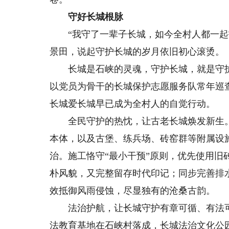
守好长城根脉
“我守了一辈子长城，如今全村人都一起护
景田，说起守护长城的岁月依旧初心滚烫。
长城是石峡的灵魂，守护长城，就是守护
以党员为骨干的长城保护志愿服务队常年巡
长城爱长城早已成为全村人的自觉行动。
全民守护的热忱，让古老长城焕发新生。自
本体，以及古堡、练兵场、砖窑群等附属设
治。施工恪守“最小干预”原则，优先使用
朴风貌，又完整留存时代印记；同步完善排
效抵御风雨侵蚀，尽显独有的沧桑古韵。
法治护航，让长城守护有章可循、有法可依。
法教育基地在石峡村落成，长城法治文化公