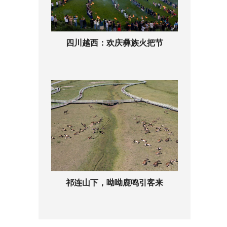
四川越西：欢庆彝族火把节
祁连山下，呦呦鹿鸣引客来