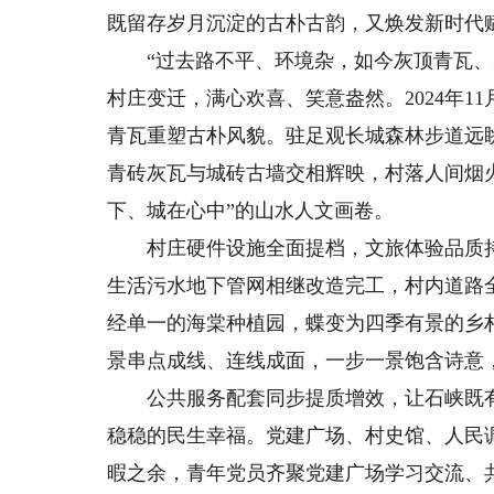
既留存岁月沉淀的古朴古韵，又焕发新时代
“过去路不平、环境杂，如今灰顶青瓦、步
村庄变迁，满心欢喜、笑意盎然。2024年
青瓦重塑古朴风貌。驻足观长城森林步道远
青砖灰瓦与城砖古墙交相辉映，村落人间烟
下、城在心中”的山水人文画卷。
村庄硬件设施全面提档，文旅体验品质持
生活污水地下管网相继改造完工，村内道路
经单一的海棠种植园，蝶变为四季有景的乡
景串点成线、连线成面，一步一景饱含诗意
公共服务配套同步提质增效，让石峡既有
稳稳的民生幸福。党建广场、村史馆、人民
暇之余，青年党员齐聚党建广场学习交流、