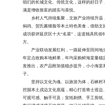
咱们的长城文化、传统文化，这样的好日子
满是增收致富的踏实与喜悦。
乡村人气持续集聚，文旅产业持续升温，
焖鸡、贺氏酱猪脸等本土特色美食，借助文旅
成功获评延庆区十大“名菜”，这道独具民
方。
产业联动发展红利，一路延伸至田间地头
年定点收购本地鲜果，年均采购鲜海棠量稳
发推出，农产品附加值稳步提升，小小海棠
子。
坚持以文化为魂、以旅游为体，石峡村不
挖掘本土戍边文化底蕴，精心打造将士巡边
可观可感、触手可及；宣纸刺绣、手工剪纸