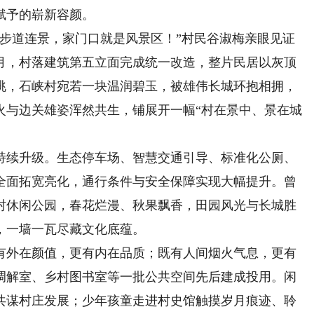
赋予的崭新容颜。
道连景，家门口就是风景区！”村民谷淑梅亲眼见证
11月，村落建筑第五立面完成统一改造，整片民居以灰顶
眺，石峡村宛若一块温润碧玉，被雄伟长城环抱相拥，
火与边关雄姿浑然共生，铺展开一幅“村在景中、景在城
续升级。生态停车场、智慧交通引导、标准化公厕、
全面拓宽亮化，通行条件与安全保障实现大幅提升。曾
村休闲公园，春花烂漫、秋果飘香，田园风光与长城胜
，一墙一瓦尽藏文化底蕴。
外在颜值，更有内在品质；既有人间烟火气息，更有
调解室、乡村图书室等一批公共空间先后建成投用。闲
共谋村庄发展；少年孩童走进村史馆触摸岁月痕迹、聆