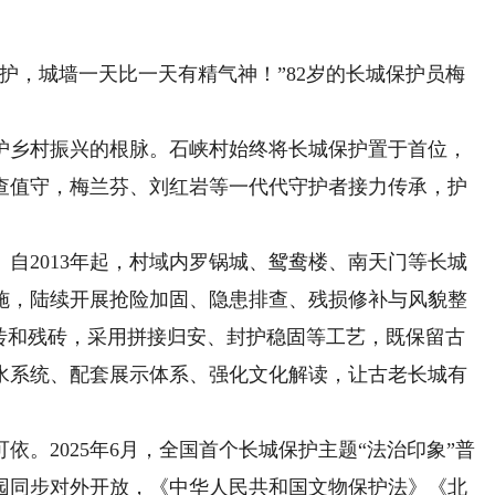
，城墙一天比一天有精气神！”82岁的长城保护员梅
乡村振兴的根脉。石峡村始终将长城保护置于首位，
查值守，梅兰芬、刘红岩等一代代守护者接力传承，护
2013年起，村域内罗锅城、鸳鸯楼、南天门等长城
施，陆续开展抢险加固、隐患排查、残损修补与风貌整
旧砖和残砖，采用拼接归安、封护稳固等工艺，既保留古
水系统、配套展示体系、强化文化解读，让古老长城有
2025年6月，全国首个长城保护主题“法治印象”普
园同步对外开放，《中华人民共和国文物保护法》《北