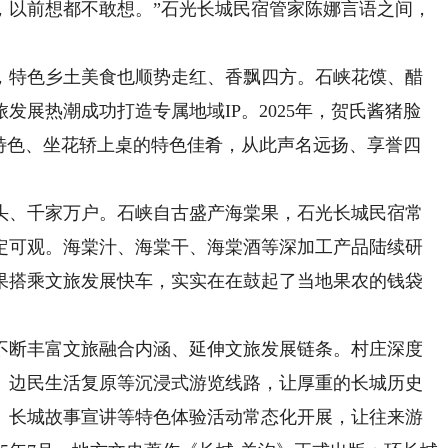
，以前想都不敢想。”石光长城民宿管家陈娜言语之间，
特色乡土美食也顺势走红、香飘四方。石峡花馍、醋
发展热潮成功打造专属地域IP。2025年，贺氏酱猪脸
俗特色、坐花轿上桌的特色佳肴，从此声名远扬、享誉四
、千家万户。石峡自古盛产海棠果，石光长城民宿常
定可观。海棠汁、海棠干、海棠酒等深加工产品陆续研
果搭乘文旅发展快车，实实在在鼓起了当地果农的钱袋
断丰富文旅融合内涵、延伸文旅发展链条。村庄深度
、边民生活复原等沉浸式游览线路，让厚重的长城历史
、长城故事宣讲等特色体验活动常态化开展，让往来游