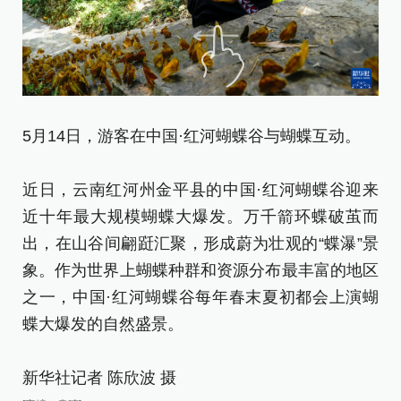
5月14日，游客在中国·红河蝴蝶谷与蝴蝶互动。
5
近日，云南红河州金平县的中国·红河蝴蝶谷迎来
近
近十年最大规模蝴蝶大爆发。万千箭环蝶破茧而
近
出，在山谷间翩跹汇聚，形成蔚为壮观的“蝶瀑”景
出
象。作为世界上蝴蝶种群和资源分布最丰富的地区
象
之一，中国·红河蝴蝶谷每年春末夏初都会上演蝴
之
蝶大爆发的自然盛景。
蝶
新华社记者 陈欣波 摄
新