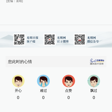
[责编：袁晴]
[责
您此时的心情
开心
难过
点赞
飘过
0
0
0
0