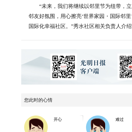
“未来，我们将继续以邻里节为纽带，立
邻友好氛围，用心擦亮‘世界家园・国际邻里
国际化幸福社区。”秀水社区相关负责人介
您此时的心情
开心
难过