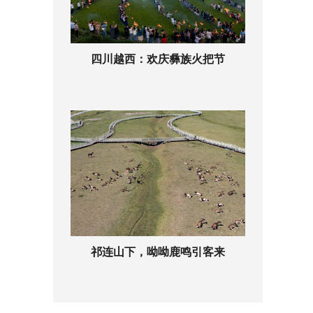
四川越西：欢庆彝族火把节
祁连山下，呦呦鹿鸣引客来