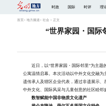
时政
国际
时评
理
首页
>
地方频道
>
社会
>
正文
“世界家园・国际
近日，以“世界家园・国际邻里”为主题的
公寓温情启幕。本次活动以中外文化交融为
遗传承人及辖区企业代表，通过非遗展示、
中外文化、国际风采与儿童创意的社区睦邻
数智赋能中国非物质文化遗产
推介布隆迪、萨尔瓦多等国文化特色