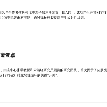
团队与合作者依托强流重离子加速器装置（HIAF），成功产生并鉴别了稀
的铋-209束流轰击石墨靶，通过弹核碎裂反应产生放射性核素。
了新靶点
，由该中心张曦教授和宋清晓研究员领衔的研究团队，首次揭示了皮肤慢
找到了打破纤维化恶性循环的关键“开关”。