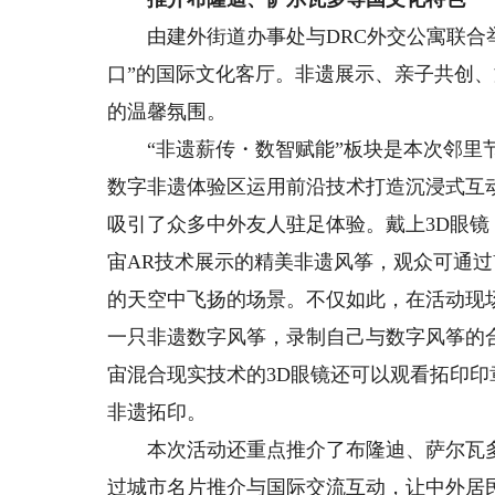
由建外街道办事处与DRC外交公寓联合举
口”的国际文化客厅。非遗展示、亲子共创
的温馨氛围。
“非遗薪传・数智赋能”板块是本次邻里节
数字非遗体验区运用前沿技术打造沉浸式互
吸引了众多中外友人驻足体验。戴上3D眼
宙AR技术展示的精美非遗风筝，观众可通过Ym
的天空中飞扬的场景。不仅如此，在活动现场
一只非遗数字风筝，录制自己与数字风筝的
宙混合现实技术的3D眼镜还可以观看拓印印
非遗拓印。
本次活动还重点推介了布隆迪、萨尔瓦多
过城市名片推介与国际交流互动，让中外居