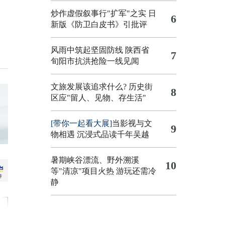
炒作虚假叙事行"扩军"之实
日
6
新版《防卫白皮书》引批评
风雨中筑起坚固防线 陕西省
7
旬阳市抗洪抢险一线见闻
文旅发展该追求什么?
历史街
8
区应"留人、见物、存生活"
[带你一起看大展]
当影视与文
9
物相遇 沉浸式品读千年吴越
暑期峡谷漂流、野外溯溪
10
等"清凉"项目火热 游玩还需冷
静