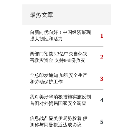
最热文章
向新向优向好！中国经济展现
1
强大韧性和活力
两部门预拨3.3亿中央自然灾
2
害救灾资金 支持8省份救灾
全总印发通知 加强安全生产
3
和劳动保护工作
我对美涉华消极措施实施反制
4
首例对外贸易国家安全调查
信息战凸显美伊局势胶着
伊
5
朗称与阿曼接近达成协议